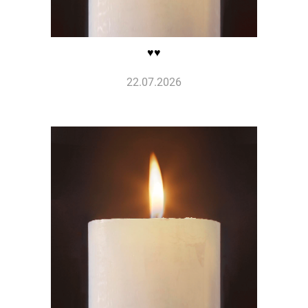
♥️♥️
22.07.2026