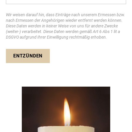
Wir weisen darauf hin, dass Einträge nach unserem Ermessen bzw.
nach Ermessen der Angehörigen wieder entfernt werden können.
Diese Daten werden in keiner Weise von uns für andere Zwecke
(weiter-) verarbeitet. Diese Daten werden gemäß Art 6 Abs 1 lit a
DSGVO aufgrund Ihrer Einwilligung rechtmäßig erhoben.
ENTZÜNDEN