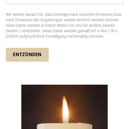
Wir weisen darauf hin, dass Einträge nach unserem Ermessen bzw.
nach Ermessen der Angehörigen wieder entfernt werden können.
Diese Daten werden in keiner Weise von uns für andere Zwecke
(weiter-) verarbeitet. Diese Daten werden gemäß Art 6 Abs 1 lit a
DSGVO aufgrund Ihrer Einwilligung rechtmäßig erhoben.
ENTZÜNDEN