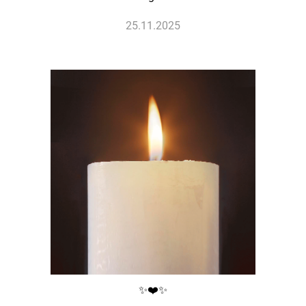
25.11.2025
✨❤️✨