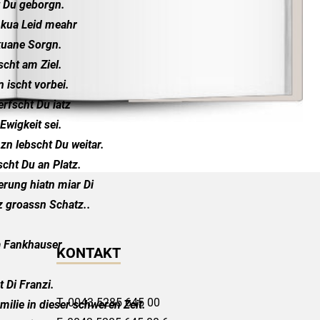
t Du geborgn.
 kua Leid meahr
kuane Sorgn.
scht am Ziel.
 ischt vorbei.
erfscht Du iatz
 Ewigkeit sei.
zn lebscht Du weitar.
cht Du an Platz.
erung hiatn miar Di
z groassn Schatz..
a Fankhauser
KONTAKT
t Di Franzi.
T.
0043 5285 645 00
milie in dieser schweren Zeit.