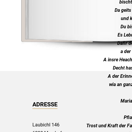
bisch
Da geits
und 
Du bi
Es Lebn
Dafir d
a der
A insre Heach
Decht has
A der Erinn
wia an gan
Mari
ADRESSE
Pfia
Laubichl 146
Trost und Kraft der Fa