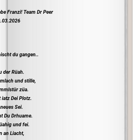
ebe Franzi! Team Dr Peer
.03.2026
bischt du gangen..
u der Rüah.
lach und stille,
immlstür züa.
 iatz Dei Plotz.
 neues Sei.
ht Du Drhuame.
rüahig und fei.
n an Liacht,