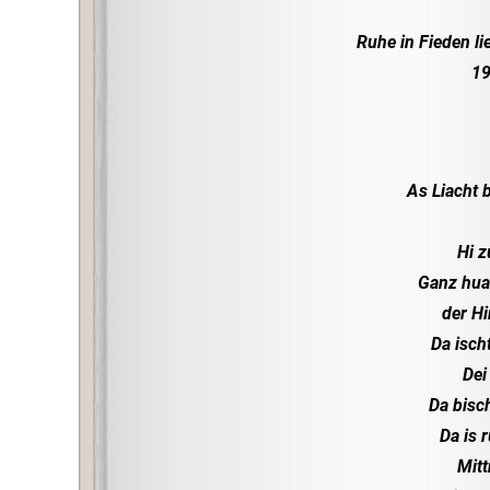
Ruhe in Fieden li
19
As Liacht 
Hi z
Ganz huam
der H
Da ischt
Dei
Da bisc
Da is 
Mitt