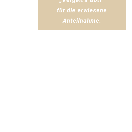
„Vergelt’s Gott“
n
für die erwiesene
Anteilnahme.