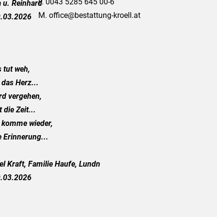
F. 0043 5285 645 00-6
 u. Reinhard
M.
office@bestattung-kroell.at
.03.2026
 tut weh,
 das Herz...
rd vergehen,
 die Zeit...
h komme wieder,
e Erinnerung...
iel Kraft, Familie Haufe, Lundn
.03.2026