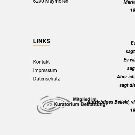
6290 Mayrhofen
Maria
19
LINKS
Es
sagt
Es wi
Kontakt
sagt
Impressum
Aber ic
Datenschutz
sagt di
Aufrichtiges Beileid, v
19